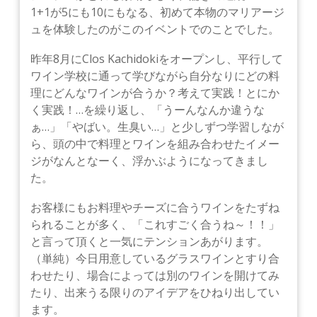
1+1が5にも10にもなる、初めて本物のマリアージ
ュを体験したのがこのイベントでのことでした。
昨年8月にClos Kachidokiをオープンし、平行して
ワイン学校に通って学びながら自分なりにどの料
理にどんなワインが合うか？考えて実践！とにか
く実践！…を繰り返し、「うーんなんか違うな
ぁ…」「やばい。生臭い…」と少しずつ学習しなが
ら、頭の中で料理とワインを組み合わせたイメー
ジがなんとなーく、浮かぶようになってきまし
た。
お客様にもお料理やチーズに合うワインをたずね
られることが多く、「これすごく合うね～！！」
と言って頂くと一気にテンションあがります。
（単純）今日用意しているグラスワインとすり合
わせたり、場合によっては別のワインを開けてみ
たり、出来うる限りのアイデアをひねり出してい
ます。