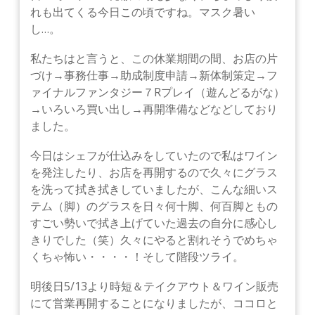
れも出てくる今日この頃ですね。マスク暑い
し…。
私たちはと言うと、この休業期間の間、お店の片
づけ→事務仕事→助成制度申請→新体制策定→フ
ァイナルファンタジー７Rプレイ（遊んどるがな）
→いろいろ買い出し→再開準備などなどしており
ました。
今日はシェフが仕込みをしていたので私はワイン
を発注したり、お店を再開するので久々にグラス
を洗って拭き拭きしていましたが、こんな細いス
テム（脚）のグラスを日々何十脚、何百脚ともの
すごい勢いで拭き上げていた過去の自分に感心し
きりでした（笑）久々にやると割れそうでめちゃ
くちゃ怖い・・・・！そして階段ツライ。
明後日5/13より時短＆テイクアウト＆ワイン販売
にて営業再開することになりましたが、ココロと