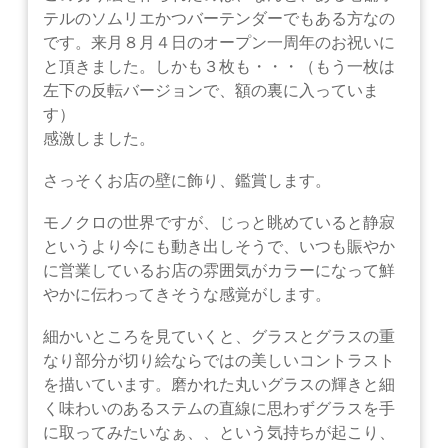
テルのソムリエかつバーテンダーでもある方なの
です。来月８月４日のオープン一周年のお祝いに
と頂きました。
しかも３枚も・・・（もう一枚は
左下の反転バージョンで、額の裏に入っていま
す）
感激しました。
さっそくお店の壁に飾り、鑑賞します。
モノクロの世界ですが、じっと眺めていると静寂
というより今にも動き出しそうで、いつも賑やか
に営業しているお店の雰囲気がカラーになって鮮
やかに伝わってきそうな感覚がします。
細かいところを見ていくと、グラスとグラスの重
なり部分が切り絵ならではの美しいコントラスト
を描いています。磨かれた丸いグラスの輝きと細
く味わいのあるステムの直線に思わず
グラスを手
に取ってみたいなぁ、、という気持ちが起こり、