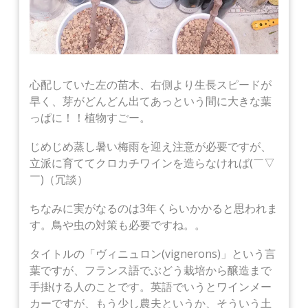
心配していた左の苗木、右側より生長スピードが
早く、芽がどんどん出てあっという間に大きな葉
っぱに！！植物すごー。
じめじめ蒸し暑い梅雨を迎え注意が必要ですが、
立派に育ててクロカチワインを造らなければ(￣▽
￣)（冗談）
ちなみに実がなるのは3年くらいかかると思われま
す。鳥や虫の対策も必要ですね。。
タイトルの「ヴィニュロン(vignerons)」という言
葉ですが、フランス語でぶどう栽培から醸造まで
手掛ける人のことです。英語でいうとワインメー
カーですが、もう少し農夫というか、そういう土