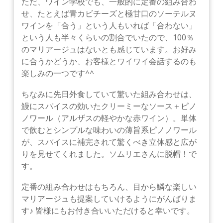
ただ、ワイン学校でも、一般的に定番の組み合わ
せ、たとえば青カビチーズと極甘口のソーテルヌ
ワインを「合う」という人もいれば「合わない」
という人も半々くらいの割合でいたので、100％
のマリアージュはないとも感じています。お好み
に合うかどうか、お客様とワイワイ会話するのも
楽しみの一つです^^
ちなみに先日外食していて驚いた組み合わせは、
鰻にスパイスの効いたクリーミーなソース＋ピノ
ノワール（アルザスの軽やかな赤ワイン）。単体
で飲むとシンプルな味わいの薄旨系ピノノワール
が、スパイスに補完されて驚くべき立体感と広が
りを見せてくれました。ソムリエさんに脱帽！で
す。
定番の組み合わせはもちろん、目から鱗な楽しい
マリアージュも提案していけるようにがんばりま
す♪ 皆様にもお付き合いいただけると幸いです。