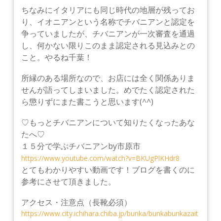
ちなみにイタリアにも同じ時代の地層が残ってお
り、イオニアンという名称でチバニアンと認定を
争っていましたが、チバニアンが一次審査を通過
し、何かない限りこのまま認定される見込みとの
こと。やるね千葉！
所縁のある場所なので、お店には全く関係ありま
せんが語ってしまいました。
めでたく認定された
ら懲りずにまた書こうと思います(^^)
♡もっとチバニアンについて知りたくなったあな
たへ♡
１５分で学ぶチバニアンby市原市
https://www.youtube.com/watch?v=BKUgPlKHdr8
とてもわかりやすい動画です！ブログを書くのに
参考にさせて頂きました。
アクセス・注意点（長靴必須）
https://www.city.ichihara.chiba.jp/bunka/bunkabunkazait