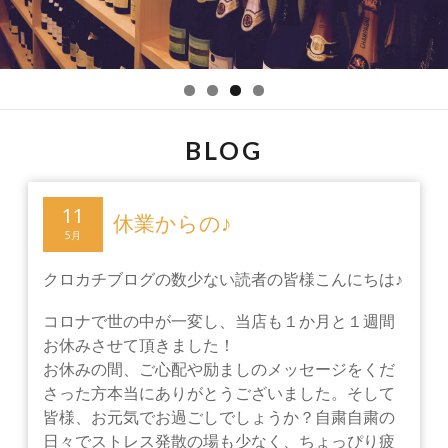
BLOG
11
休業からの♪
5月
クロカチブログの数少ない読者の皆様こんにちは♪
コロナで世の中が一変し、当店も１か月と１週間
お休みさせて頂きました！
お休みの間、ご心配や励ましのメッセージをくだ
さった方本当にありがとうございました。そして
皆様、お元気でお過ごしでしょうか？自粛自粛の
日々でストレス発散の場も少なく、ちょっぴり疲